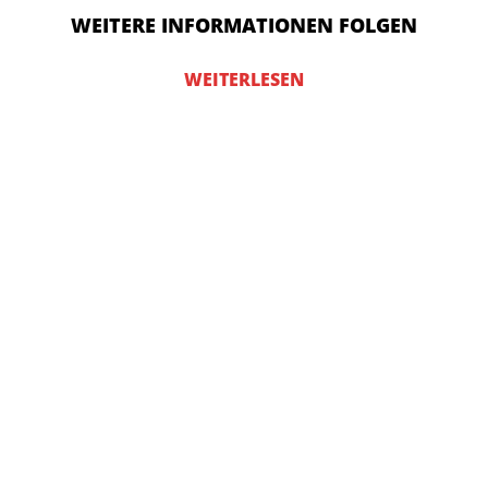
WEITERE INFORMATIONEN FOLGEN
WEITERLESEN
WERDEN SIE LAURI-
PARTNER!
WERDEN SIE SPONSOR ODER
WERBEPARTNER
BEIM FC ROT-WEISS L