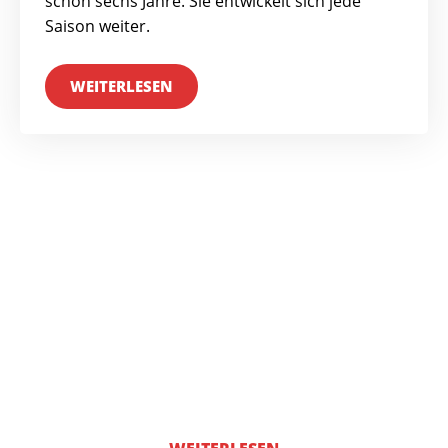
schon sechs Jahre. Sie entwickelt sich jede
Saison weiter.
WEITERLESEN
PLATZBELEGUNG
Hier erfahrt ihr, wann und wo euer
Training stattfindet.