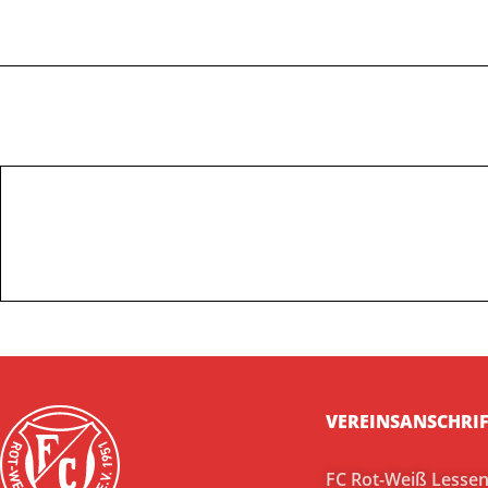
VEREINSANSCHRIF
FC Rot-Weiß Lesseni